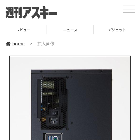
toggle
naviga
レビュー
ニュース
ガジェット
home
>
拡大画像