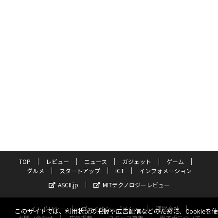
TOP
レビュー
ニュース
ガジェット
ゲーム
グルメ
スタートアップ
ICT
インフォメーション
ASCII.jp
MITテクノロジーレビュー
サイトポリシー
プライバシーポリシー
運営会社
このサイトでは、利用状況の把握や広告配信などのために、Cookieを
お問い合わせ
広告掲載
スタッフ募集
電子版について