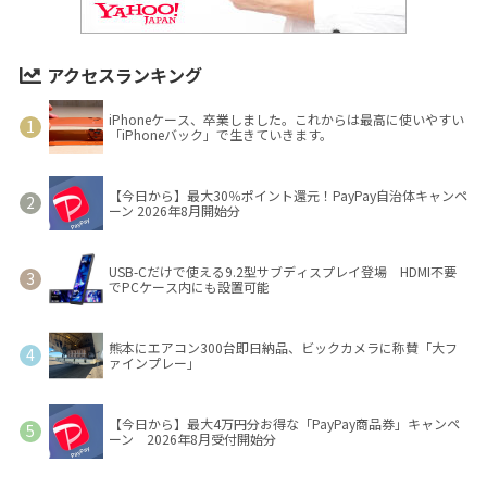
アクセスランキング
iPhoneケース、卒業しました。これからは最高に使いやすい
「iPhoneバック」で生きていきます。
【今日から】最大30％ポイント還元！PayPay自治体キャンペ
ーン 2026年8月開始分
USB-Cだけで使える9.2型サブディスプレイ登場 HDMI不要
でPCケース内にも設置可能
熊本にエアコン300台即日納品、ビックカメラに称賛「大フ
ァインプレー」
【今日から】最大4万円分お得な「PayPay商品券」キャンペ
ーン 2026年8月受付開始分