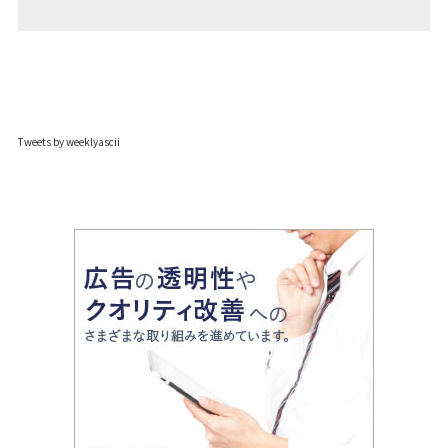
Tweets by weeklyascii