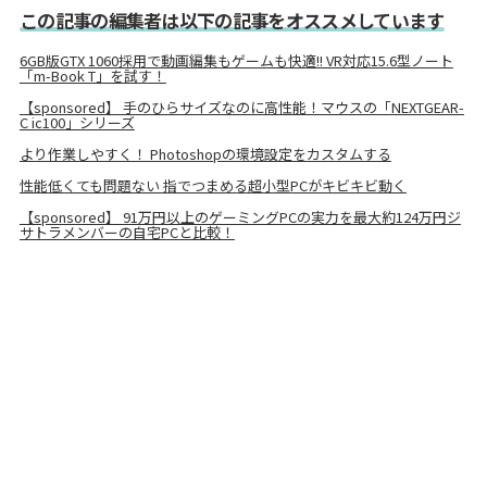
この記事の編集者は以下の記事をオススメしています
6GB版GTX 1060採用で動画編集もゲームも快適!! VR対応15.6型ノート
「m-Book T」を試す！
【sponsored】 手のひらサイズなのに高性能！マウスの「NEXTGEAR-
C ic100」シリーズ
より作業しやすく！ Photoshopの環境設定をカスタムする
性能低くても問題ない 指でつまめる超小型PCがキビキビ動く
【sponsored】 91万円以上のゲーミングPCの実力を最大約124万円ジ
サトラメンバーの自宅PCと比較！