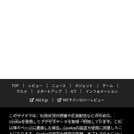
TOP
レビュー
ニュース
ガジェット
ゲーム
グルメ
スタートアップ
ICT
インフォメーション
ASCII.jp
MITテクノロジーレビュー
サイトポリシー
プライバシーポリシー
運営会社
このサイトでは、利用状況の把握や広告配信などのために、
お問い合わせ
広告掲載
スタッフ募集
電子版について
Cookieを使用してアクセスデータを取得・利用しています。これ
以降のページに遷移した場合、Cookieの設定や使用に同意したこ
©KADOKAWA ASCII Research Laboratories, Inc. 2026
とになります。Cookieの設定や使用の詳細、オプトアウトについ