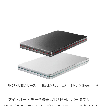
「HDPX-UTSシリーズ」、Black×Red（上）／Silver×Green（下）
アイ・オー・データ機器は12月6日、ポータブル
HDD「カクうす」シリーズにアルミボディーを採用した