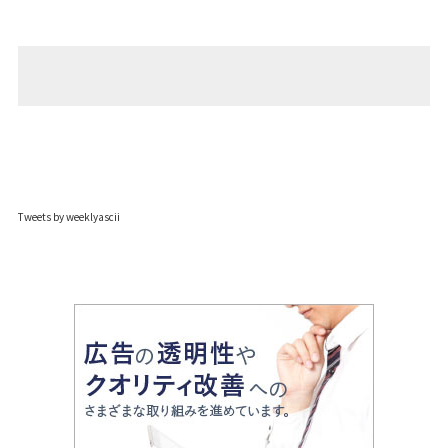
Tweets by weeklyascii