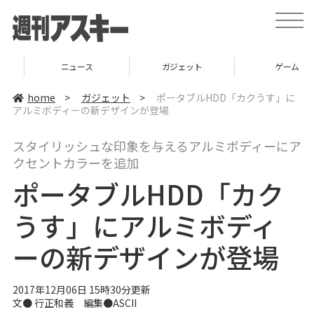
t
o
g
g
l
ニュース
ガジェット
ゲーム
e
n
a
home
>
ガジェット
>
ポータブルHDD「カクうす」に
v
アルミボディーの新デザインが登場
i
g
a
スタイリッシュな印象を与えるアルミボディーにア
t
i
クセントカラーを追加
o
n
ポータブルHDD「カク
うす」にアルミボディ
ーの新デザインが登場
2017年12月06日 15時30分更新
文● 行正和義 編集●ASCII