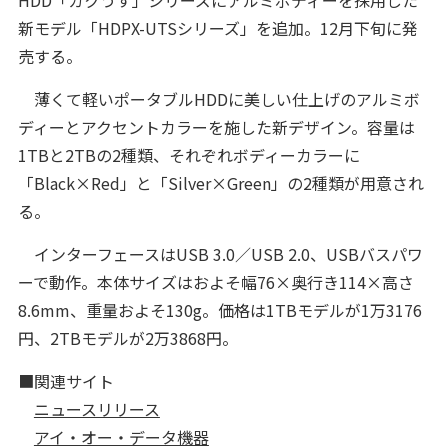
新モデル「HDPX-UTSシリーズ」を追加。12月下旬に発
売する。
薄くて軽いポータブルHDDに美しい仕上げのアルミボ
ディーとアクセントカラーを施した新デザイン。容量は
1TBと2TBの2種類、それぞれボディーカラーに
「Black×Red」と「Silver×Green」の2種類が用意され
る。
インターフェースはUSB 3.0／USB 2.0、USBバスパワ
ーで動作。本体サイズはおよそ幅76×奥行き114×高さ
8.6mm、重量およそ130g。価格は1TBモデルが1万3176
円、2TBモデルが2万3868円。
■関連サイト
ニュースリリース
アイ・オー・データ機器