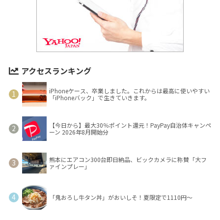
アクセスランキング
iPhoneケース、卒業しました。これからは最高に使いやすい
「iPhoneバック」で生きていきます。
【今日から】最大30％ポイント還元！PayPay自治体キャンペ
ーン 2026年8月開始分
熊本にエアコン300台即日納品、ビックカメラに称賛「大フ
ァインプレー」
「鬼おろし牛タン丼」がおいしそ！夏限定で1110円～