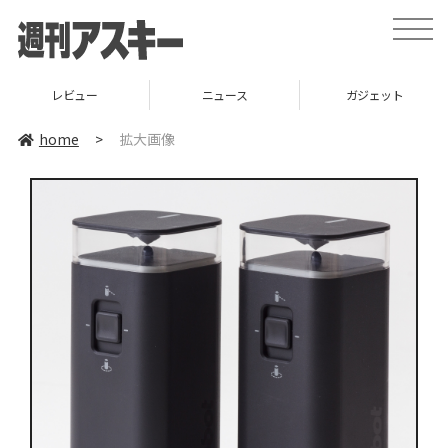
toggle
naviga
レビュー
ニュース
ガジェット
home
>
拡大画像