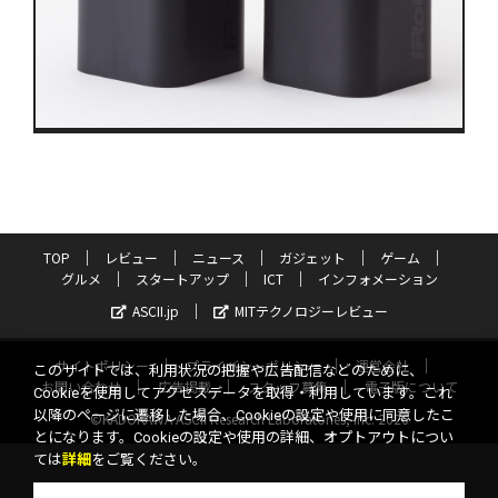
TOP
レビュー
ニュース
ガジェット
ゲーム
グルメ
スタートアップ
ICT
インフォメーション
ASCII.jp
MITテクノロジーレビュー
サイトポリシー
プライバシーポリシー
運営会社
このサイトでは、利用状況の把握や広告配信などのために、
お問い合わせ
広告掲載
スタッフ募集
電子版について
Cookieを使用してアクセスデータを取得・利用しています。これ
以降のページに遷移した場合、Cookieの設定や使用に同意したこ
©KADOKAWA ASCII Research Laboratories, Inc. 2026
とになります。Cookieの設定や使用の詳細、オプトアウトについ
ては
詳細
をご覧ください。