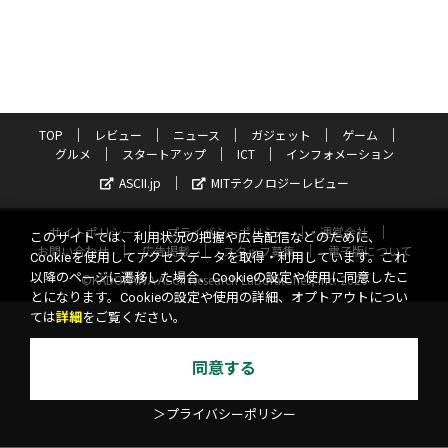
TOP
レビュー
ニュース
ガジェット
ゲーム
グルメ
スタートアップ
ICT
インフォメーション
ASCII.jp
MITテクノロジーレビュー
サイトポリシー
プライバシーポリシー
運営会社
このサイトでは、利用状況の把握や広告配信などのために、
お問い合わせ
広告掲載
スタッフ募集
電子版について
Cookieを使用してアクセスデータを取得・利用しています。これ
以降のページに遷移した場合、Cookieの設定や使用に同意したこ
©KADOKAWA ASCII Research Laboratories, Inc. 2026
とになります。Cookieの設定や使用の詳細、オプトアウトについ
ては
詳細
をご覧ください。
同意する
＞プライバシーポリシー