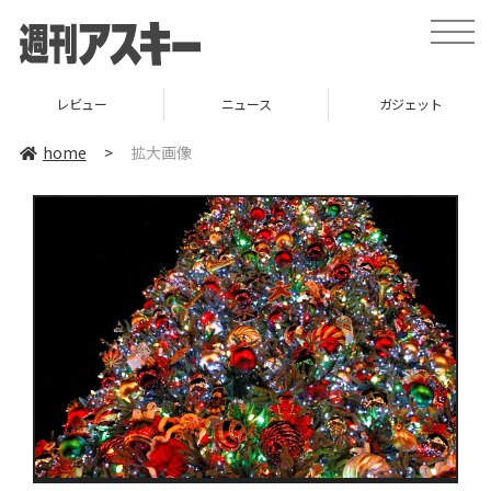
toggle
naviga
レビュー
ニュース
ガジェット
home
>
拡大画像