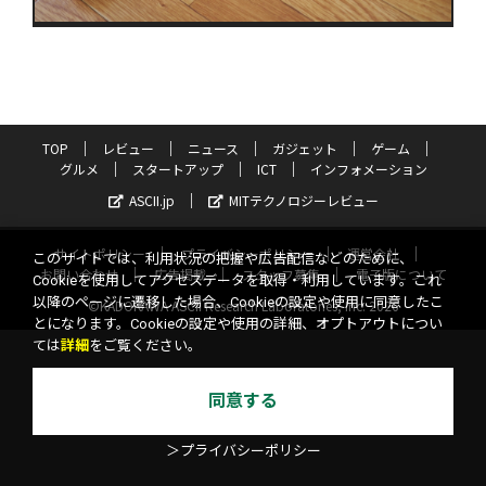
TOP
レビュー
ニュース
ガジェット
ゲーム
グルメ
スタートアップ
ICT
インフォメーション
ASCII.jp
MITテクノロジーレビュー
サイトポリシー
プライバシーポリシー
運営会社
このサイトでは、利用状況の把握や広告配信などのために、
お問い合わせ
広告掲載
スタッフ募集
電子版について
Cookieを使用してアクセスデータを取得・利用しています。これ
以降のページに遷移した場合、Cookieの設定や使用に同意したこ
©KADOKAWA ASCII Research Laboratories, Inc. 2026
とになります。Cookieの設定や使用の詳細、オプトアウトについ
ては
詳細
をご覧ください。
同意する
＞プライバシーポリシー