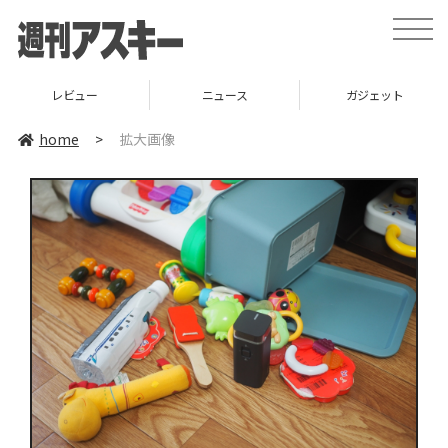
toggle
naviga
レビュー
ニュース
ガジェット
home
>
拡大画像