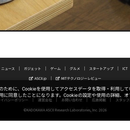
ニュース
ガジェット
ゲーム
グルメ
スタートアップ
ICT
ASCII.jp
MITテクノロジーレビュー
ために、Cookieを使用してアクセスデータを取得・利用して
使用に同意したことになります。Cookieの設定や使用の詳細、
ライバシーポリシー
運営会社
お問い合わせ
広告掲載
スタッフ
©KADOKAWA ASCII Research Laboratories, Inc. 2026