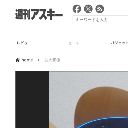
レビュー
ニュース
ガジェッ
home
>
拡大画像