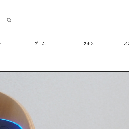
ト
ゲーム
グルメ
ス