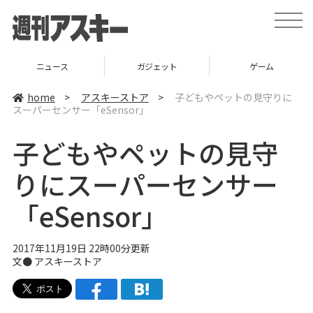
t
o
g
g
l
ニュース
ガジェット
ゲーム
e
n
a
home
>
アスキーストア
>
子どもやペットの見守りに
v
スーパーセンサー「eSensor」
i
g
a
子どもやペットの見守
t
i
o
りにスーパーセンサー
n
「eSensor」
2017年11月19日 22時00分更新
文●
アスキーストア