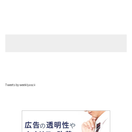
Tweets by weeklyascii