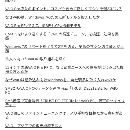
MDM』
VAIO Pro導入のポイント、コスパも含めて正しくマシンを選ぶには？
なぜVAIOは、Windows 7のために新モデルを投入したか
VAIO Pro PF／PGに、第8世代CPU搭載モデル
Core i5をi7より速くする「VAIOの高速チューン」を検証、効果を実
感！
Windows 7のサポート終了まで2年を切る、早めのマシン切り替えが正
解
法人へ向いたVAIOの取り組みを訊く
11インチの新VAIO Pro PFは、なぜ企業ニーズへの理解がにじみ出た機
種と言えるか
なぜVAIOは組み込み向けWindowsを、自社製品に取り入れたのか
SMSからVAIO PCのデータを遠隔消去「TRUST DELETE Biz for VAIO
PC」
SMS通信で完全消去「TRUST DELETE Biz for VAIO PC」限定のセキュリ
ティー
VAIO独自のファインチューニングは、より手軽な価格だから意味があ
る
VAIO、アジアでの販売地域を拡大