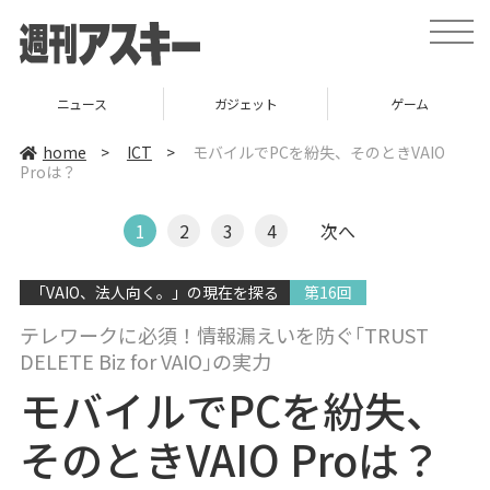
t
o
g
g
l
ニュース
ガジェット
ゲーム
e
n
a
home
>
ICT
>
モバイルでPCを紛失、そのときVAIO
v
Proは？
i
g
a
t
1
2
3
4
次へ
i
o
n
「VAIO、法人向く。」の現在を探る
第16回
テレワークに必須！情報漏えいを防ぐ｢TRUST
DELETE Biz for VAIO｣の実力
モバイルでPCを紛失、
そのときVAIO Proは？