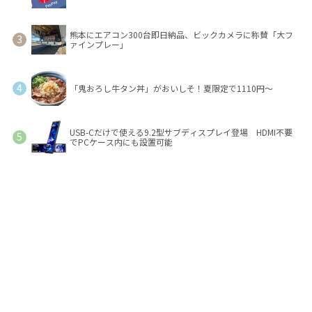
熊本にエアコン300台即日納品、ビックカメラに称賛「大フ
ァインプレー」
「鬼おろし牛タン丼」がおいしそ！夏限定で1110円～
USB-Cだけで使える9.2型サブディスプレイ登場 HDMI不要
でPCケース内にも設置可能