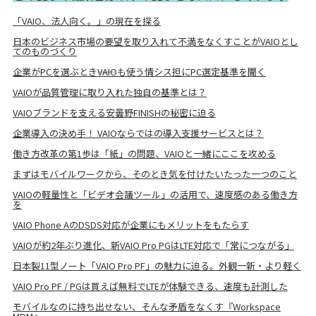
「VAIO、法人向く。」の現在を探る
日本のビジネス市場の要望を取り入れて不満をなくすことがVAIOとし
てのものづくり
企業がPCを選ぶとき――VAIOも使う情シス担にPC選定基準を聞く
VAIOが品質管理に取り入れた独自の基準とは？
VAIOブランドを支える安曇野FINISHの秘密に迫る
企業導入の決め手！ VAIOならではの導入支援サービスとは？
働き方改革の第1歩は「紙」の問題、VAIOと一緒にここを攻める
まずはモバイルワークから、そのとき気を付けたいたった一つのこと
VAIOの軽量性と「ビデオ会議ツール」の活用で、速度感のある働き方
を
VAIO Phone AのDSDS対応が企業にもメリットをもたらす
VAIOが約2年ぶり進化、新VAIO Pro PGはLTE対応で「常につながる」
日本製11型ノート「VAIO Pro PF」の魅力に迫る。外観一新・より軽く
VAIO Pro PF / PGは買えば無料でLTEが体験できる、速度も計測した
モバイルなのに持ち出せない、そんな矛盾をなくす『Workspace