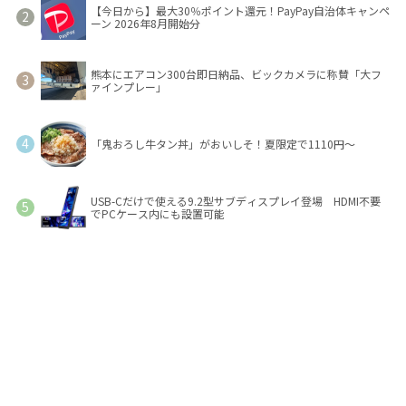
【今日から】最大30％ポイント還元！PayPay自治体キャンペ
ーン 2026年8月開始分
熊本にエアコン300台即日納品、ビックカメラに称賛「大フ
ァインプレー」
「鬼おろし牛タン丼」がおいしそ！夏限定で1110円～
USB-Cだけで使える9.2型サブディスプレイ登場 HDMI不要
でPCケース内にも設置可能