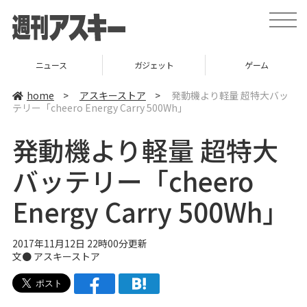
t
o
g
g
l
ニュース
ガジェット
ゲーム
e
n
a
home
>
アスキーストア
>
発動機より軽量 超特大バッ
v
テリー「cheero Energy Carry 500Wh」
i
g
a
発動機より軽量 超特大
t
i
o
バッテリー「cheero
n
Energy Carry 500Wh」
2017年11月12日 22時00分更新
文●
アスキーストア