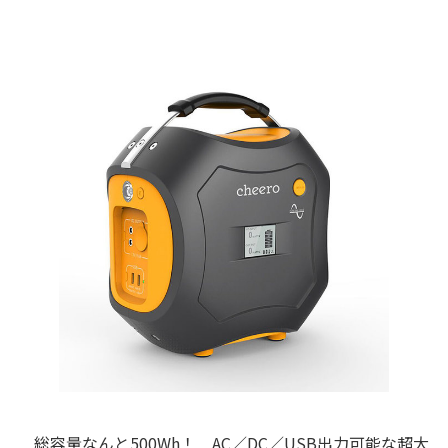
総容量なんと500Wh！ AC／DC／USB出力可能な超大