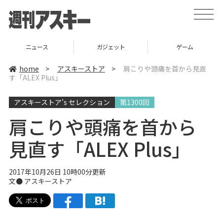
t
o
g
g
l
ニュース
ガジェット
ゲーム
e
n
a
home
>
アスキーストア
>
肩こりや頭痛を首から見直
v
す「ALEX Plus」
i
g
a
アスキーストア’s セレクション
第1300回
t
i
o
肩こりや頭痛を首から
n
見直す「ALEX Plus」
2017年10月26日 10時00分更新
文●
アスキーストア