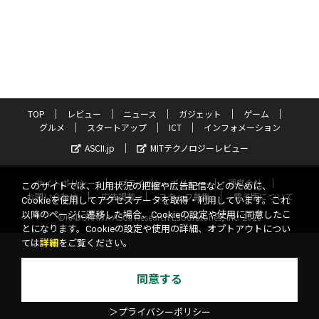
TOP
レビュー
ニュース
ガジェット
ゲーム
グルメ
スタートアップ
ICT
インフォメーション
ASCII.jp
MITテクノロジーレビュー
サイトポリシー
プライバシーポリシー
運営会社
このサイトでは、利用状況の把握や広告配信などのために、
お問い合わせ
広告掲載
スタッフ募集
電子版について
Cookieを使用してアクセスデータを取得・利用しています。これ
以降のページに遷移した場合、Cookieの設定や使用に同意したこ
©KADOKAWA ASCII Research Laboratories, Inc. 2026
とになります。Cookieの設定や使用の詳細、オプトアウトについ
ては
詳細
をご覧ください。
同意する
＞プライバシーポリシー