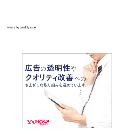
Tweets by weeklyascii