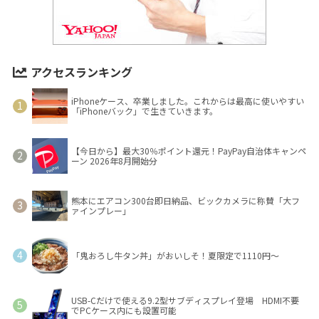
アクセスランキング
iPhoneケース、卒業しました。これからは最高に使いやすい
「iPhoneバック」で生きていきます。
【今日から】最大30％ポイント還元！PayPay自治体キャンペ
ーン 2026年8月開始分
熊本にエアコン300台即日納品、ビックカメラに称賛「大フ
ァインプレー」
「鬼おろし牛タン丼」がおいしそ！夏限定で1110円～
USB-Cだけで使える9.2型サブディスプレイ登場 HDMI不要
でPCケース内にも設置可能