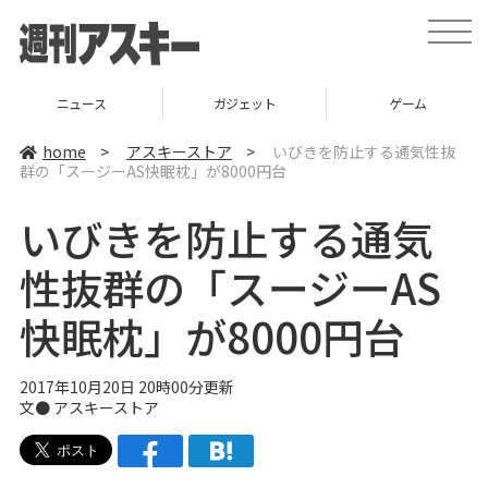
t
o
g
g
l
ニュース
ガジェット
ゲーム
e
n
a
home
>
アスキーストア
>
いびきを防止する通気性抜
v
群の「スージーAS快眠枕」が8000円台
i
g
a
いびきを防止する通気
t
i
o
性抜群の「スージーAS
n
快眠枕」が8000円台
2017年10月20日 20時00分更新
文●
アスキーストア