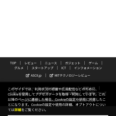
TOP
レビュー
ニュース
ガジェット
ゲーム
グルメ
スタートアップ
ICT
インフォメーション
ASCII.jp
MITテクノロジーレビュー
サイトポリシー
プライバシーポリシー
運営会社
このサイトでは、利用状況の把握や広告配信などのために、
お問い合わせ
広告掲載
スタッフ募集
電子版について
Cookieを使用してアクセスデータを取得・利用しています。これ
以降のページに遷移した場合、Cookieの設定や使用に同意したこ
©KADOKAWA ASCII Research Laboratories, Inc. 2026
とになります。Cookieの設定や使用の詳細、オプトアウトについ
ては
詳細
をご覧ください。