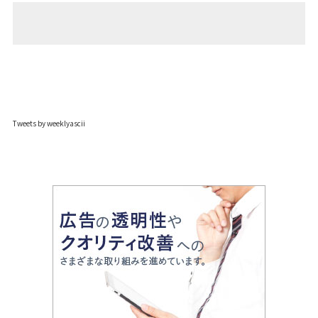
Tweets by weeklyascii