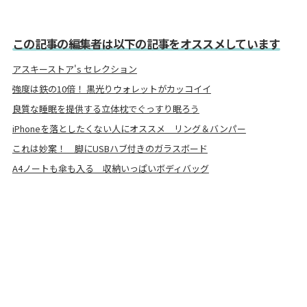
この記事の編集者は以下の記事をオススメしています
アスキーストア's セレクション
強度は鉄の10倍！ 黒光りウォレットがカッコイイ
良質な睡眠を提供する立体枕でぐっすり眠ろう
iPhoneを落としたくない人にオススメ リング＆バンパー
これは妙案！ 脚にUSBハブ付きのガラスボード
A4ノートも傘も入る 収納いっぱいボディバッグ