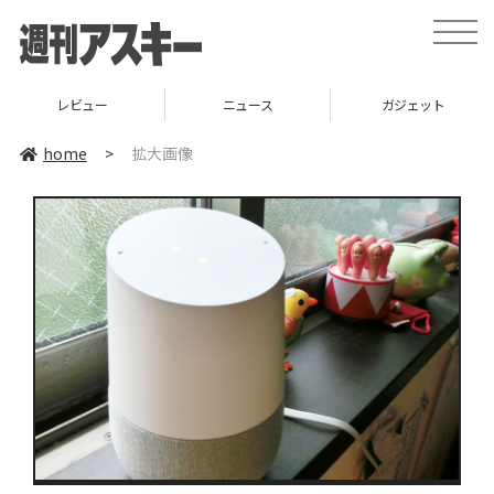
toggle
naviga
レビュー
ニュース
ガジェット
home
>
拡大画像