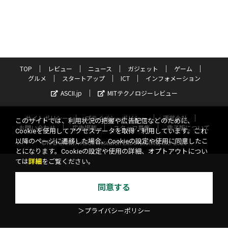
TOP
レビュー
ニュース
ガジェット
ゲーム
グルメ
スタートアップ
ICT
インフォメーション
ASCII.jp
MITテクノロジーレビュー
サイトポリシー
プライバシーポリシー
運営会社
このサイトでは、利用状況の把握や広告配信などのために、
お問い合わせ
広告掲載
スタッフ募集
電子版について
Cookieを使用してアクセスデータを取得・利用しています。これ
以降のページに遷移した場合、Cookieの設定や使用に同意したこ
©KADOKAWA ASCII Research Laboratories, Inc. 2026
とになります。Cookieの設定や使用の詳細、オプトアウトについ
ては
詳細
をご覧ください。
同意する
＞プライバシーポリシー