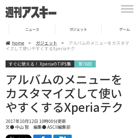
t
o
g
g
l
ニュース
ガジェット
ゲーム
e
n
a
home
>
ガジェット
>
アルバムのメニューをカスタマ
v
イズして使いやすくするXperiaテク
i
g
a
すぐに使える！ XperiaのTIPS集
第76回
t
i
o
アルバムのメニューを
n
カスタマイズして使い
やすくするXperiaテク
2017年10月12日 10時00分更新
文● 中山 智 編集● ASCII編集部