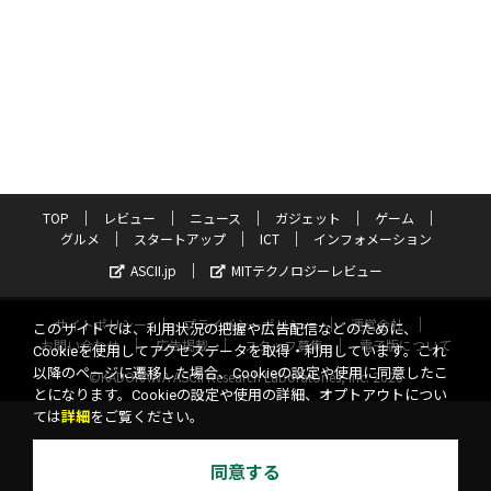
TOP
レビュー
ニュース
ガジェット
ゲーム
グルメ
スタートアップ
ICT
インフォメーション
ASCII.jp
MITテクノロジーレビュー
サイトポリシー
プライバシーポリシー
運営会社
このサイトでは、利用状況の把握や広告配信などのために、
お問い合わせ
広告掲載
スタッフ募集
電子版について
Cookieを使用してアクセスデータを取得・利用しています。これ
以降のページに遷移した場合、Cookieの設定や使用に同意したこ
©KADOKAWA ASCII Research Laboratories, Inc. 2026
とになります。Cookieの設定や使用の詳細、オプトアウトについ
ては
詳細
をご覧ください。
同意する