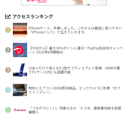
アクセスランキング
iPhoneケース、卒業しました。これからは最高に使いやすい
「iPhoneバック」で生きていきます。
【今日から】最大30％ポイント還元！PayPay自治体キャンペ
ーン 2026年8月開始分
USB-Cだけで使える9.2型サブディスプレイ登場 HDMI不要
でPCケース内にも設置可能
熊本にエアコン300台即日納品、ビックカメラに称賛「大フ
ァインプレー」
「つながりにくい」改善なるか ドコモ、最新基地局を全国
展開へ