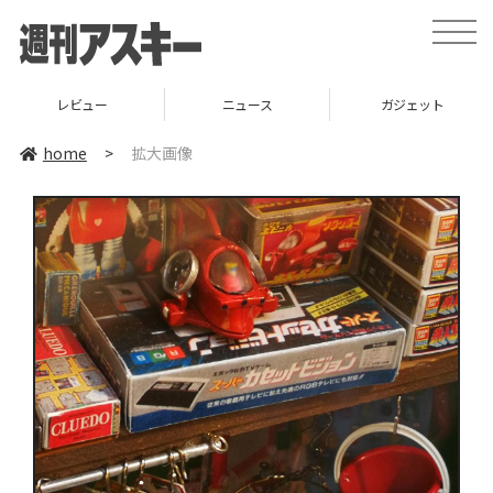
toggle
naviga
レビュー
ニュース
ガジェット
home
>
拡大画像