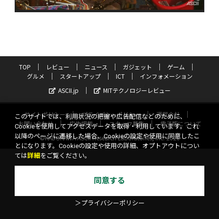
TOP
レビュー
ニュース
ガジェット
ゲーム
グルメ
スタートアップ
ICT
インフォメーション
ASCII.jp
MITテクノロジーレビュー
サイトポリシー
プライバシーポリシー
運営会社
このサイトでは、利用状況の把握や広告配信などのために、
お問い合わせ
広告掲載
スタッフ募集
電子版について
Cookieを使用してアクセスデータを取得・利用しています。これ
以降のページに遷移した場合、Cookieの設定や使用に同意したこ
©KADOKAWA ASCII Research Laboratories, Inc. 2026
とになります。Cookieの設定や使用の詳細、オプトアウトについ
ては
詳細
をご覧ください。
同意する
＞プライバシーポリシー