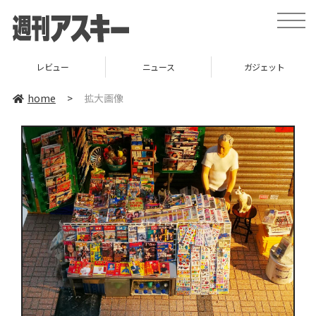
toggle
naviga
レビュー
ニュース
ガジェット
home
>
拡大画像