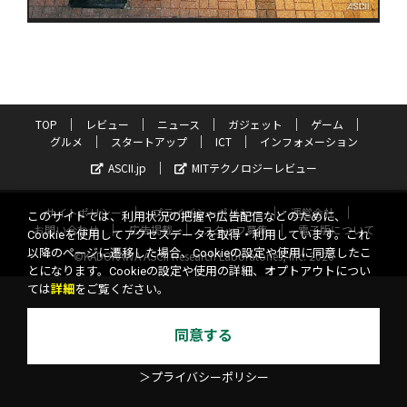
TOP
レビュー
ニュース
ガジェット
ゲーム
グルメ
スタートアップ
ICT
インフォメーション
ASCII.jp
MITテクノロジーレビュー
サイトポリシー
プライバシーポリシー
運営会社
このサイトでは、利用状況の把握や広告配信などのために、
お問い合わせ
広告掲載
スタッフ募集
電子版について
Cookieを使用してアクセスデータを取得・利用しています。これ
以降のページに遷移した場合、Cookieの設定や使用に同意したこ
©KADOKAWA ASCII Research Laboratories, Inc. 2026
とになります。Cookieの設定や使用の詳細、オプトアウトについ
ては
詳細
をご覧ください。
同意する
＞プライバシーポリシー