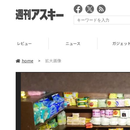
レビュー
ニュース
ガジェッ
home
>
拡大画像