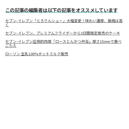
この記事の編集者は以下の記事をオススメしています
セブン-イレブン「とろりんシュー」大幅変更！味わい濃厚、価格は高
く
セブン-イレブン、プレミアムフライデーから3日間限定発売のケーキ
セブン-イレブン圧倒的肉厚「ロースとんかつ弁当」厚さ15mmで食べ
ごたえ
ローソン 生乳100%ホットミルク販売