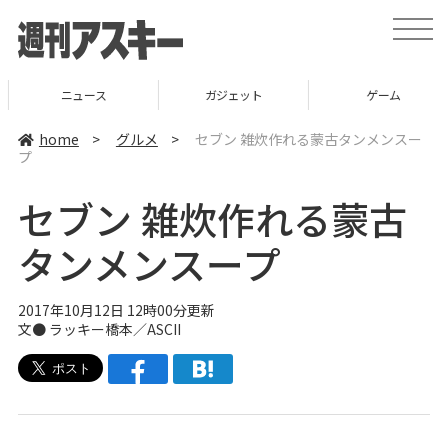
t
o
g
g
l
ニュース
ガジェット
ゲーム
e
n
a
home
>
グルメ
>
セブン 雑炊作れる蒙古タンメンスー
v
プ
i
g
a
セブン 雑炊作れる蒙古
t
i
o
タンメンスープ
n
2017年10月12日 12時00分更新
文● ラッキー橋本／ASCII