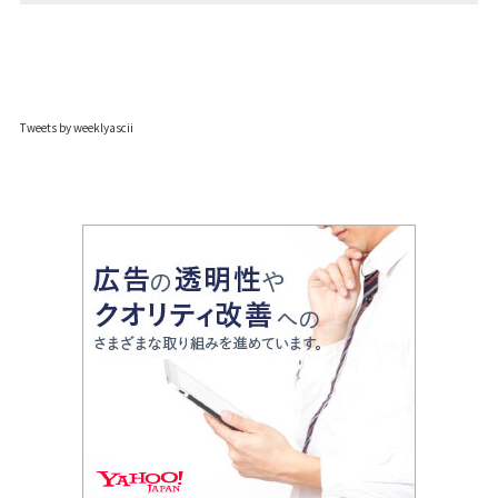
Tweets by weeklyascii