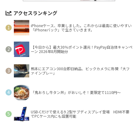
アクセスランキング
iPhoneケース、卒業しました。これからは最高に使いやすい
「iPhoneバック」で生きていきます。
【今日から】最大30％ポイント還元！PayPay自治体キャンペ
ーン 2026年8月開始分
熊本にエアコン300台即日納品、ビックカメラに称賛「大フ
ァインプレー」
「鬼おろし牛タン丼」がおいしそ！夏限定で1110円～
USB-Cだけで使える9.2型サブディスプレイ登場 HDMI不要
でPCケース内にも設置可能