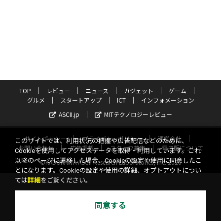
TOP
レビュー
ニュース
ガジェット
ゲーム
グルメ
スタートアップ
ICT
インフォメーション
ASCII.jp
MITテクノロジーレビュー
サイトポリシー
プライバシーポリシー
運営会社
このサイトでは、利用状況の把握や広告配信などのために、
お問い合わせ
広告掲載
スタッフ募集
電子版について
Cookieを使用してアクセスデータを取得・利用しています。これ
以降のページに遷移した場合、Cookieの設定や使用に同意したこ
©KADOKAWA ASCII Research Laboratories, Inc. 2026
とになります。Cookieの設定や使用の詳細、オプトアウトについ
ては
詳細
をご覧ください。
同意する