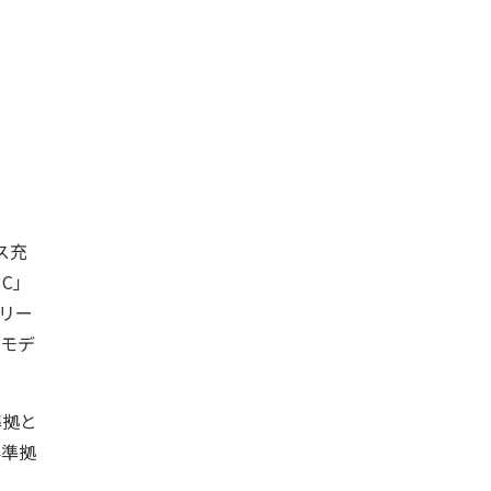
ス充
3C」
シリー
のモデ
準拠と
界準拠