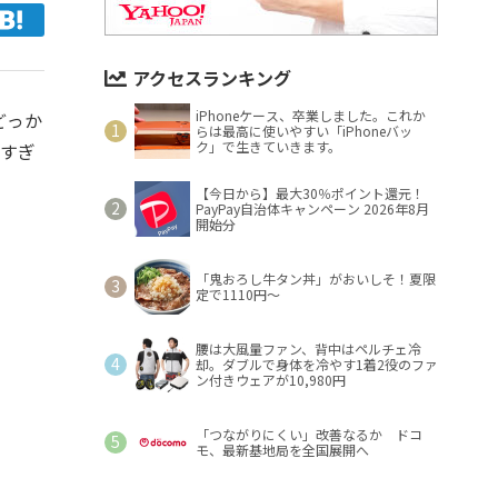
アクセスランキング
iPhoneケース、卒業しました。これか
どっか
らは最高に使いやすい「iPhoneバッ
ク」で生きていきます。
来すぎ
【今日から】最大30％ポイント還元！
PayPay自治体キャンペーン 2026年8月
開始分
「鬼おろし牛タン丼」がおいしそ！夏限
定で1110円～
腰は大風量ファン、背中はペルチェ冷
却。ダブルで身体を冷やす1着2役のファ
ン付きウェアが10,980円
「つながりにくい」改善なるか ドコ
モ、最新基地局を全国展開へ