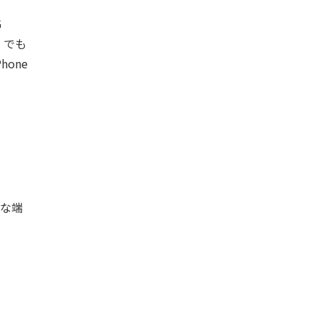
G
、でも
hone
うな端