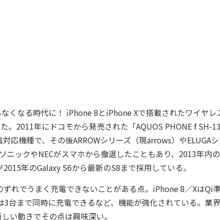
時代に！ iPhone 8とiPhone Xで搭載されたワイヤレ
2011年にドコモから発売された「AQUOS PHONE f SH-1
機種で、その後ARROWシリーズ（現arrows）やELUGA
ソニックやNECがスマホから撤退したこともあり、2013年内
15年のGalaxy S6から最新のS8まで採用している。
でうまく充電できないことがある点。iPhone 8／XはQi
rでは3台まで同時に充電できるなど、機能が強化されている。業
新しい動きでその点は興味深い。