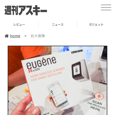
toggle
naviga
レビュー
ニュース
ガジェット
home
>
拡大画像