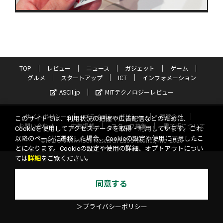
TOP
レビュー
ニュース
ガジェット
ゲーム
グルメ
スタートアップ
ICT
インフォメーション
ASCII.jp
MITテクノロジーレビュー
サイトポリシー
プライバシーポリシー
運営会社
このサイトでは、利用状況の把握や広告配信などのために、
お問い合わせ
広告掲載
スタッフ募集
電子版について
Cookieを使用してアクセスデータを取得・利用しています。これ
以降のページに遷移した場合、Cookieの設定や使用に同意したこ
©KADOKAWA ASCII Research Laboratories, Inc. 2026
とになります。Cookieの設定や使用の詳細、オプトアウトについ
ては
詳細
をご覧ください。
同意する
＞プライバシーポリシー