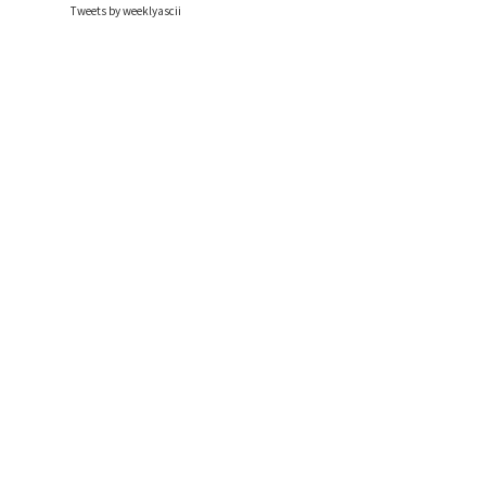
Tweets by weeklyascii