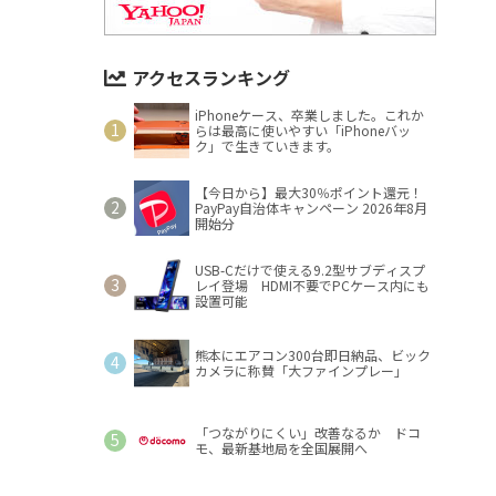
アクセスランキング
iPhoneケース、卒業しました。これか
らは最高に使いやすい「iPhoneバッ
ク」で生きていきます。
【今日から】最大30％ポイント還元！
PayPay自治体キャンペーン 2026年8月
開始分
USB-Cだけで使える9.2型サブディスプ
レイ登場 HDMI不要でPCケース内にも
設置可能
熊本にエアコン300台即日納品、ビック
カメラに称賛「大ファインプレー」
「つながりにくい」改善なるか ドコ
モ、最新基地局を全国展開へ