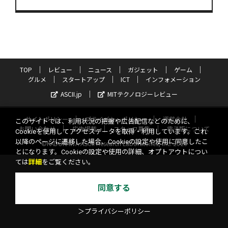
TOP
レビュー
ニュース
ガジェット
ゲーム
グルメ
スタートアップ
ICT
インフォメーション
ASCII.jp
MITテクノロジーレビュー
サイトポリシー
プライバシーポリシー
運営会社
このサイトでは、利用状況の把握や広告配信などのために、
お問い合わせ
広告掲載
スタッフ募集
電子版について
Cookieを使用してアクセスデータを取得・利用しています。これ
以降のページに遷移した場合、Cookieの設定や使用に同意したこ
©KADOKAWA ASCII Research Laboratories, Inc. 2026
とになります。Cookieの設定や使用の詳細、オプトアウトについ
ては
詳細
をご覧ください。
同意する
＞プライバシーポリシー