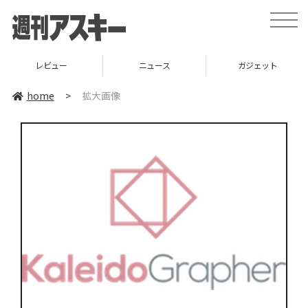
toggle
naviga
レビュー
ニュース
ガジェット
home
>
拡大画像