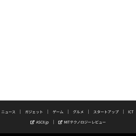
ニュース
ガジェット
ゲーム
グルメ
スタートアップ
ICT
ASCII.jp
MITテクノロジーレビュー