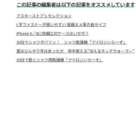
この記事の編集者は以下の記事をオススメしています
アスキーストア's セレクション
L字ファスナーが使いやすい 高級ヌメ革の長サイフ
iPhone X／8に貝細工のケースはいかが？
30分でシャツがパリッ！ シャツ乾燥機「アイロンいら～ず」
夏はひんやり冬はあったか 年中使える“冷えるネックウォーマー”
30分で乾くシャツ用乾燥機「アイロンいら～ず」