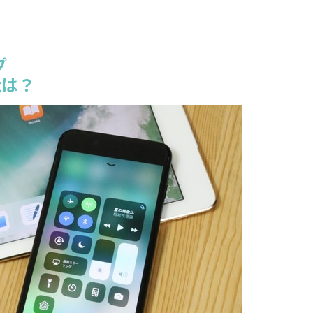
プ
能は？