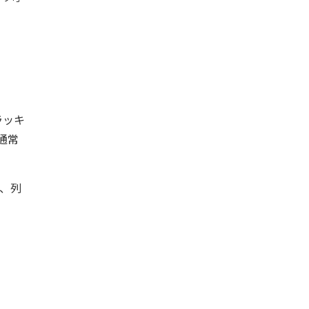
ラッキ
通常
て、列