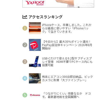
アクセスランキング
iPhoneケース、卒業しました。これか
らは最高に使いやすい「iPhoneバッ
ク」で生きていきます。
【今日から】最大30％ポイント還元！
PayPay自治体キャンペーン 2026年8月
開始分
USB-Cだけで使える9.2型サブディスプ
レイ登場 HDMI不要でPCケース内にも
設置可能
熊本にエアコン300台即日納品、ビック
カメラに称賛「大ファインプレー」
「つながりにくい」改善なるか ドコ
モ、最新基地局を全国展開へ