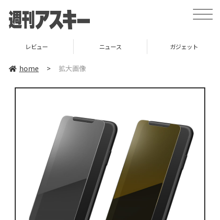
toggle
naviga
レビュー
ニュース
ガジェット
home
>
拡大画像