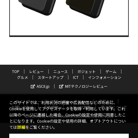
TOP
レビュー
ニュース
ガジェット
ゲーム
グルメ
スタートアップ
ICT
インフォメーション
ASCII.jp
MITテクノロジーレビュー
サイトポリシー
プライバシーポリシー
運営会社
このサイトでは、利用状況の把握や広告配信などのために、
お問い合わせ
広告掲載
スタッフ募集
電子版について
Cookieを使用してアクセスデータを取得・利用しています。これ
以降のページに遷移した場合、Cookieの設定や使用に同意したこ
©KADOKAWA ASCII Research Laboratories, Inc. 2026
とになります。Cookieの設定や使用の詳細、オプトアウトについ
ては
詳細
をご覧ください。