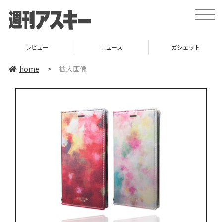
toggle
naviga
レビュー
ニュース
ガジェット
home
>
拡大画像