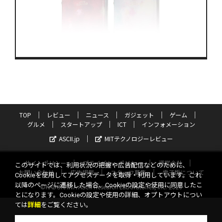
TOP
レビュー
ニュース
ガジェット
ゲーム
グルメ
スタートアップ
ICT
インフォメーション
ASCII.jp
MITテクノロジーレビュー
サイトポリシー
プライバシーポリシー
運営会社
このサイトでは、利用状況の把握や広告配信などのために、
お問い合わせ
広告掲載
スタッフ募集
電子版について
Cookieを使用してアクセスデータを取得・利用しています。これ
以降のページに遷移した場合、Cookieの設定や使用に同意したこ
©KADOKAWA ASCII Research Laboratories, Inc. 2026
とになります。Cookieの設定や使用の詳細、オプトアウトについ
ては
詳細
をご覧ください。