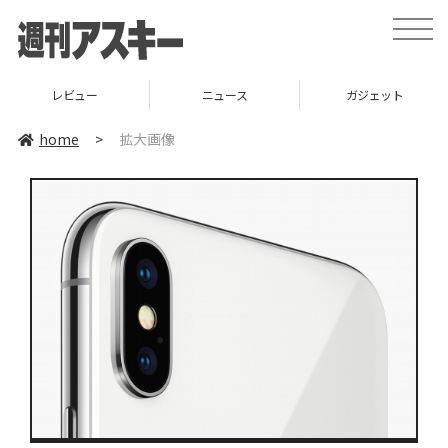
toggle
naviga
レビュー
ニュース
ガジェット
home
>
拡大画像