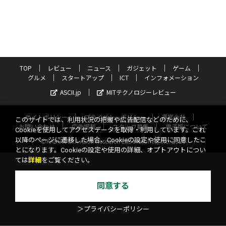
TOP
レビュー
ニュース
ガジェット
ゲーム
グルメ
スタートアップ
ICT
インフォメーション
ASCII.jp
MITテクノロジーレビュー
サイトポリシー
プライバシーポリシー
運営会社
このサイトでは、利用状況の把握や広告配信などのために、
お問い合わせ
広告掲載
スタッフ募集
電子版について
Cookieを使用してアクセスデータを取得・利用しています。これ
以降のページに遷移した場合、Cookieの設定や使用に同意したこ
©KADOKAWA ASCII Research Laboratories, Inc. 2026
とになります。Cookieの設定や使用の詳細、オプトアウトについ
ては
詳細
をご覧ください。
同意する
＞プライバシーポリシー