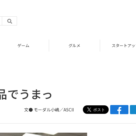
グルメ
スタートアップ
品でうまっ
文●
モーダル小嶋／ASCII