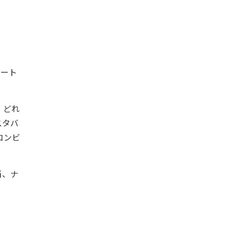
レート
、どれ
スタバ
コンビ
当、ナ