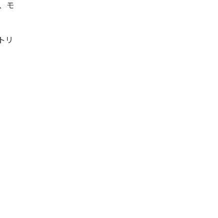
、モ
トリ