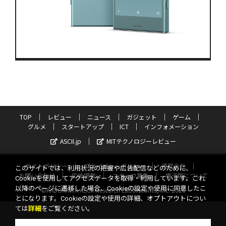
TOP
レビュー
ニュース
ガジェット
ゲーム
グルメ
スタートアップ
ICT
インフォメーション
ASCII.jp
MITテクノロジーレビュー
サイトポリシー
プライバシーポリシー
運営会社
このサイトでは、利用状況の把握や広告配信などのために、
お問い合わせ
広告掲載
スタッフ募集
電子版について
Cookieを使用してアクセスデータを取得・利用しています。これ
以降のページに遷移した場合、Cookieの設定や使用に同意したこ
©KADOKAWA ASCII Research Laboratories, Inc. 2026
とになります。Cookieの設定や使用の詳細、オプトアウトについ
ては
詳細
をご覧ください。