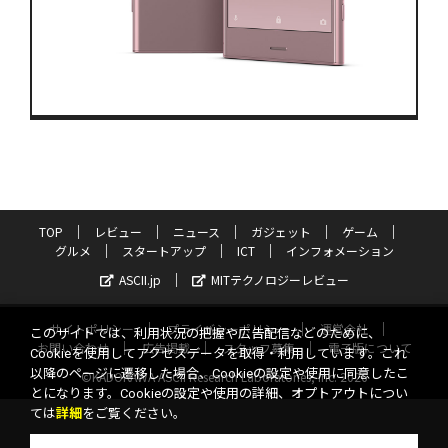
TOP
レビュー
ニュース
ガジェット
ゲーム
グルメ
スタートアップ
ICT
インフォメーション
ASCII.jp
MITテクノロジーレビュー
サイトポリシー
プライバシーポリシー
運営会社
このサイトでは、利用状況の把握や広告配信などのために、
お問い合わせ
広告掲載
スタッフ募集
電子版について
Cookieを使用してアクセスデータを取得・利用しています。これ
以降のページに遷移した場合、Cookieの設定や使用に同意したこ
©KADOKAWA ASCII Research Laboratories, Inc. 2026
とになります。Cookieの設定や使用の詳細、オプトアウトについ
ては
詳細
をご覧ください。