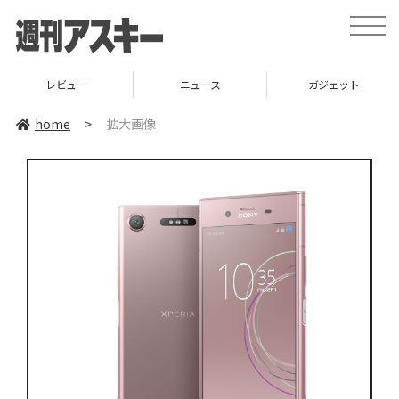
toggle
naviga
レビュー
ニュース
ガジェット
home
>
拡大画像