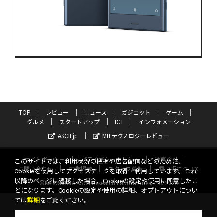
TOP
レビュー
ニュース
ガジェット
ゲーム
グルメ
スタートアップ
ICT
インフォメーション
ASCII.jp
MITテクノロジーレビュー
サイトポリシー
プライバシーポリシー
運営会社
このサイトでは、利用状況の把握や広告配信などのために、
お問い合わせ
広告掲載
スタッフ募集
電子版について
Cookieを使用してアクセスデータを取得・利用しています。これ
以降のページに遷移した場合、Cookieの設定や使用に同意したこ
©KADOKAWA ASCII Research Laboratories, Inc. 2026
とになります。Cookieの設定や使用の詳細、オプトアウトについ
ては
詳細
をご覧ください。