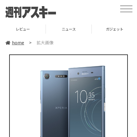
toggle
naviga
レビュー
ニュース
ガジェット
home
>
拡大画像