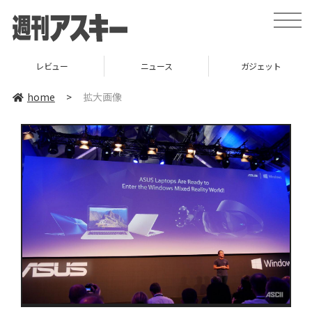
toggle
naviga
レビュー
ニュース
ガジェット
home
>
拡大画像