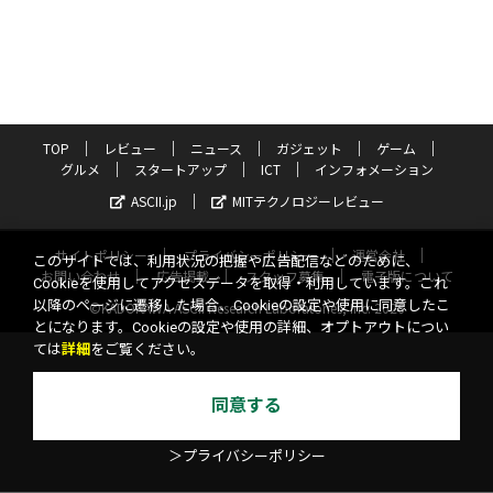
TOP
レビュー
ニュース
ガジェット
ゲーム
グルメ
スタートアップ
ICT
インフォメーション
ASCII.jp
MITテクノロジーレビュー
サイトポリシー
プライバシーポリシー
運営会社
このサイトでは、利用状況の把握や広告配信などのために、
お問い合わせ
広告掲載
スタッフ募集
電子版について
Cookieを使用してアクセスデータを取得・利用しています。これ
以降のページに遷移した場合、Cookieの設定や使用に同意したこ
©KADOKAWA ASCII Research Laboratories, Inc. 2026
とになります。Cookieの設定や使用の詳細、オプトアウトについ
ては
詳細
をご覧ください。
同意する
＞プライバシーポリシー