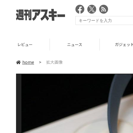
レビュー
ニュース
ガジェッ
home
>
拡大画像