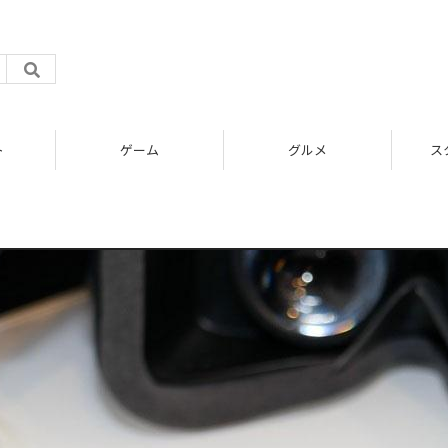
ト
ゲーム
グルメ
ス