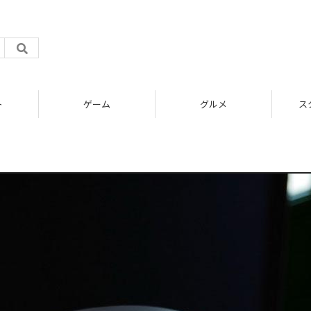
ト
ゲーム
グルメ
ス