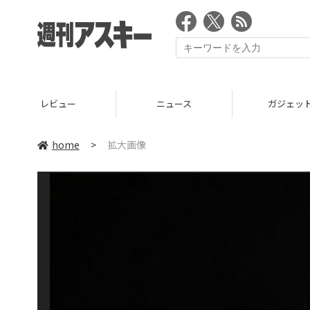
レビュー
ニュース
ガジェッ
home
>
拡大画像