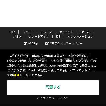
TOP
レビュー
ニュース
ガジェット
ゲーム
グルメ
スタートアップ
ICT
インフォメーション
ASCII.jp
MITテクノロジーレビュー
サイトポリシー
プライバシーポリシー
運営会社
このサイトでは、利用状況の把握や広告配信などのために、
お問い合わせ
広告掲載
スタッフ募集
電子版について
Cookieを使用してアクセスデータを取得・利用しています。これ
以降のページに遷移した場合、Cookieの設定や使用に同意したこ
©KADOKAWA ASCII Research Laboratories, Inc. 2026
とになります。Cookieの設定や使用の詳細、オプトアウトについ
ては
詳細
をご覧ください。
同意する
＞プライバシーポリシー