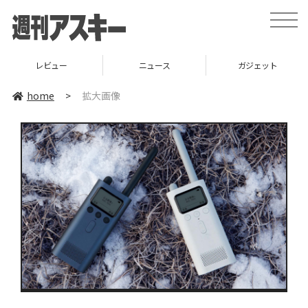
toggle
naviga
レビュー
ニュース
ガジェット
home
>
拡大画像