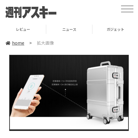
toggle
naviga
レビュー
ニュース
ガジェット
home
>
拡大画像