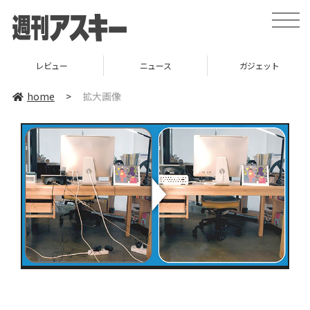
toggle
naviga
レビュー
ニュース
ガジェット
home
>
拡大画像