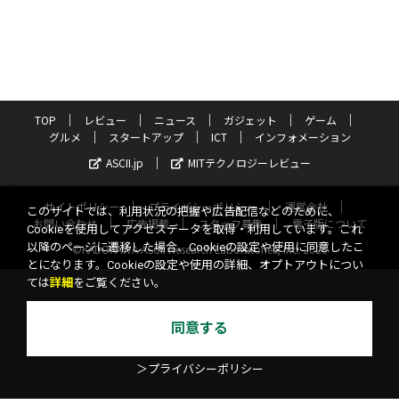
TOP
レビュー
ニュース
ガジェット
ゲーム
グルメ
スタートアップ
ICT
インフォメーション
ASCII.jp
MITテクノロジーレビュー
サイトポリシー
プライバシーポリシー
運営会社
このサイトでは、利用状況の把握や広告配信などのために、
お問い合わせ
広告掲載
スタッフ募集
電子版について
Cookieを使用してアクセスデータを取得・利用しています。これ
以降のページに遷移した場合、Cookieの設定や使用に同意したこ
©KADOKAWA ASCII Research Laboratories, Inc. 2026
とになります。Cookieの設定や使用の詳細、オプトアウトについ
ては
詳細
をご覧ください。
同意する
＞プライバシーポリシー