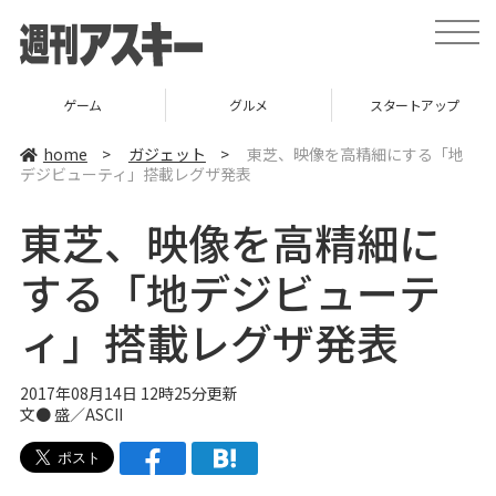
t
o
g
g
l
ゲーム
グルメ
スタートアップ
e
n
a
home
>
ガジェット
>
東芝、映像を高精細にする「地
v
デジビューティ」搭載レグザ発表
i
g
a
東芝、映像を高精細に
t
i
o
する「地デジビューテ
n
ィ」搭載レグザ発表
2017年08月14日 12時25分更新
文● 盛／ASCII