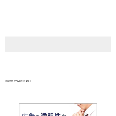
Tweets by weeklyascii