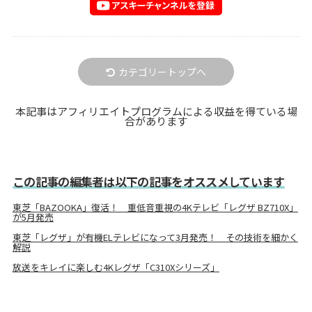
カテゴリートップへ
本記事はアフィリエイトプログラムによる収益を得ている場
合があります
この記事の編集者は以下の記事をオススメしています
東芝「BAZOOKA」復活！ 重低音重視の4Kテレビ「レグザ BZ710X」
が5月発売
東芝「レグザ」が有機ELテレビになって3月発売！ その技術を細かく
解説
放送をキレイに楽しむ4Kレグザ「C310Xシリーズ」