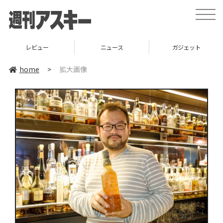
toggle
naviga
レビュー
ニュース
ガジェット
home
>
拡大画像