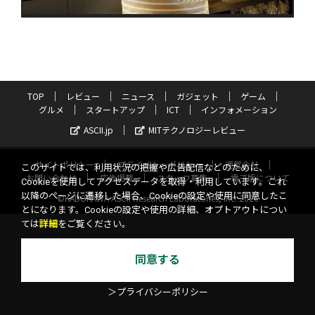
TOP
レビュー
ニュース
ガジェット
ゲーム
グルメ
スタートアップ
ICT
インフォメーション
ASCII.jp
MITテクノロジーレビュー
サイトポリシー
プライバシーポリシー
運営会社
このサイトでは、利用状況の把握や広告配信などのために、
お問い合わせ
広告掲載
スタッフ募集
電子版について
Cookieを使用してアクセスデータを取得・利用しています。これ
以降のページに遷移した場合、Cookieの設定や使用に同意したこ
©KADOKAWA ASCII Research Laboratories, Inc. 2026
とになります。Cookieの設定や使用の詳細、オプトアウトについ
ては
詳細
をご覧ください。
同意する
＞プライバシーポリシー