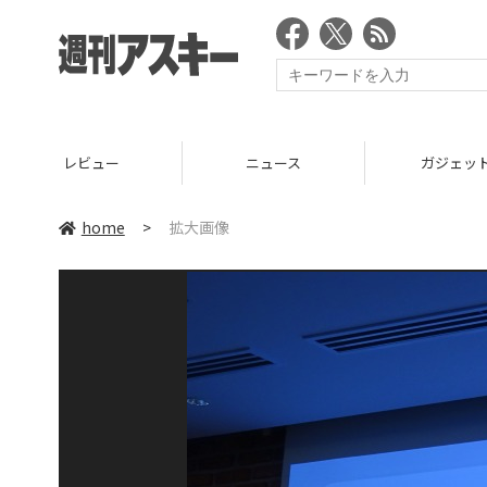
レビュー
ニュース
ガジェッ
home
>
拡大画像