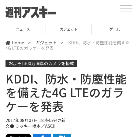
t
o
g
g
l
ニュース
ガジェット
ゲーム
e
n
a
home
>
ガジェット
>
KDDI、防水・防塵性能を備えた
v
4G LTEのガラケーを発表
i
g
a
およそ1300万画素のカメラを搭載
t
i
o
KDDI、防水・防塵性能
n
を備えた4G LTEのガラ
ケーを発表
2017年08月07日 18時45分更新
文● ラッキー橋本／ASCII