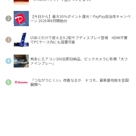
【今日から】最大30％ポイント還元！PayPay自治体キャンペ
ーン 2026年8月開始分
USB-Cだけで使える9.2型サブディスプレイ登場 HDMI不要
でPCケース内にも設置可能
熊本にエアコン300台即日納品、ビックカメラに称賛「大フ
ァインプレー」
「つながりにくい」改善なるか ドコモ、最新基地局を全国
展開へ