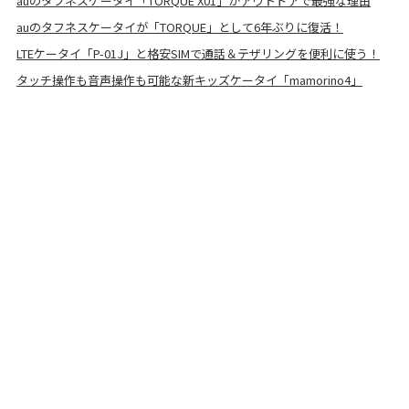
auのタフネスケータイ「TORQUE X01」がアウトドアで最強な理由
auのタフネスケータイが「TORQUE」として6年ぶりに復活！
LTEケータイ「P-01J」と格安SIMで通話＆テザリングを便利に使う！
タッチ操作も音声操作も可能な新キッズケータイ「mamorino4」