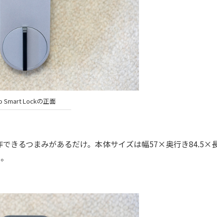
io Smart Lockの正面
きるつまみがあるだけ。本体サイズは幅57×奥行き84.5×
）。