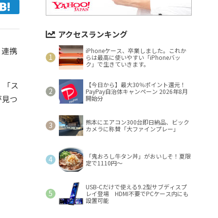
アクセスランキング
と連携
iPhoneケース、卒業しました。これか
らは最高に使いやすい「iPhoneバッ
ク」で生きていきます。
」「ス
【今日から】最大30％ポイント還元！
PayPay自治体キャンペーン 2026年8月
が見つ
開始分
熊本にエアコン300台即日納品、ビック
カメラに称賛「大ファインプレー」
「鬼おろし牛タン丼」がおいしそ！夏限
定で1110円～
USB-Cだけで使える9.2型サブディスプ
レイ登場 HDMI不要でPCケース内にも
設置可能