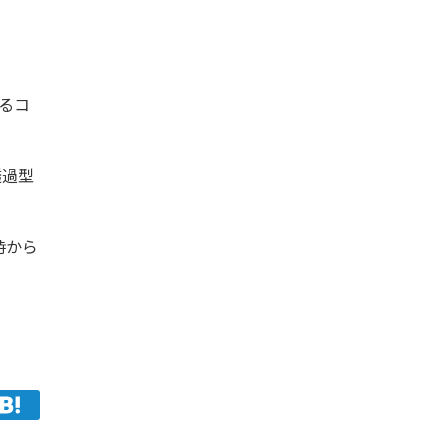
るコ
透過型
時から