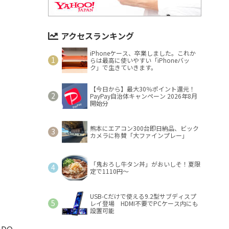
アクセスランキング
iPhoneケース、卒業しました。これか
らは最高に使いやすい「iPhoneバッ
ク」で生きていきます。
【今日から】最大30％ポイント還元！
PayPay自治体キャンペーン 2026年8月
開始分
熊本にエアコン300台即日納品、ビック
カメラに称賛「大ファインプレー」
「鬼おろし牛タン丼」がおいしそ！夏限
定で1110円～
USB-Cだけで使える9.2型サブディスプ
レイ登場 HDMI不要でPCケース内にも
設置可能