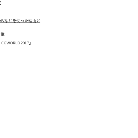
定
DAIVなどを使った理由と
開催
GWORLD2017」