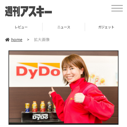
toggle
naviga
レビュー
ニュース
ガジェット
home
>
拡大画像