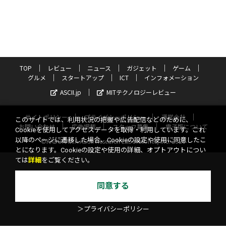
TOP
レビュー
ニュース
ガジェット
ゲーム
グルメ
スタートアップ
ICT
インフォメーション
ASCII.jp
MITテクノロジーレビュー
サイトポリシー
プライバシーポリシー
運営会社
このサイトでは、利用状況の把握や広告配信などのために、
お問い合わせ
広告掲載
スタッフ募集
電子版について
Cookieを使用してアクセスデータを取得・利用しています。これ
以降のページに遷移した場合、Cookieの設定や使用に同意したこ
©KADOKAWA ASCII Research Laboratories, Inc. 2026
とになります。Cookieの設定や使用の詳細、オプトアウトについ
ては
詳細
をご覧ください。
同意する
＞プライバシーポリシー