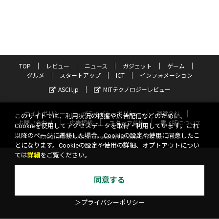
TOP
レビュー
ニュース
ガジェット
ゲーム
グルメ
スタートアップ
ICT
インフォメーション
ASCII.jp
MITテクノロジーレビュー
サイトポリシー
プライバシーポリシー
運営会社
このサイトでは、利用状況の把握や広告配信などのために、
お問い合わせ
広告掲載
スタッフ募集
電子版について
Cookieを使用してアクセスデータを取得・利用しています。これ
以降のページに遷移した場合、Cookieの設定や使用に同意したこ
©KADOKAWA ASCII Research Laboratories, Inc. 2026
とになります。Cookieの設定や使用の詳細、オプトアウトについ
ては
詳細
をご覧ください。
同意する
＞プライバシーポリシー