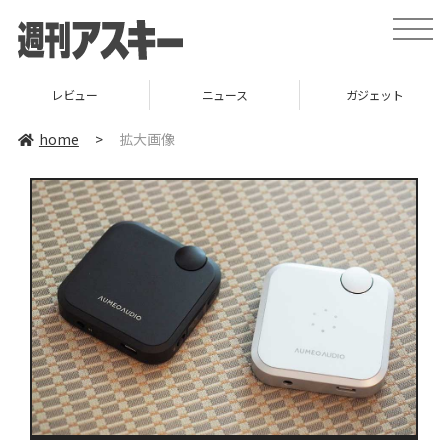
toggle
naviga
レビュー
ニュース
ガジェット
home
>
拡大画像