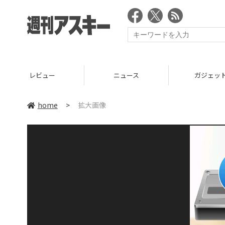
レビュー
ニュース
ガジェッ
home
>
拡大画像