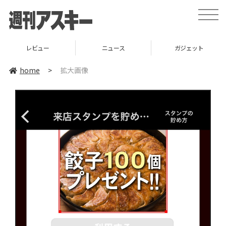
toggle
naviga
レビュー
ニュース
ガジェット
home
>
拡大画像