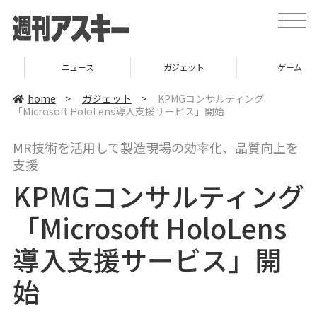
t
o
g
g
l
ニュース
ガジェット
ゲーム
e
n
a
home
>
ガジェット
>
KPMGコンサルティング
v
「Microsoft HoloLens導入支援サービス」開始
i
g
a
MR技術を活用して製造現場の効率化、品質向上を
t
i
支援
o
n
KPMGコンサルティング
「Microsoft HoloLens
導入支援サービス」開
始