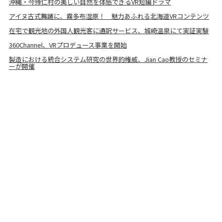
沖縄・今帰仁村の美しい自然を体感できるVR短編ドラマ
アイヌ古式舞踊に、霧多布湿原！ 魅力あふれる北海道VRコンテンツ
在宅で観光地の外国人観光客に通訳サービス、城崎温泉にて実証実験
360Channel、VRプロデュース事業を開始
製造における統合システム研究の世界的権威、Jian Cao教授のセミナ
ーが開催