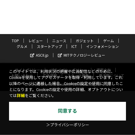
TOP
レビュー
ニュース
ガジェット
ゲーム
グルメ
スタートアップ
ICT
インフォメーション
ASCII.jp
MITテクノロジーレビュー
サイトポリシー
プライバシーポリシー
運営会社
このサイトでは、利用状況の把握や広告配信などのために、
お問い合わせ
広告掲載
スタッフ募集
電子版について
Cookieを使用してアクセスデータを取得・利用しています。これ
以降のページに遷移した場合、Cookieの設定や使用に同意したこ
©KADOKAWA ASCII Research Laboratories, Inc. 2026
とになります。Cookieの設定や使用の詳細、オプトアウトについ
ては
詳細
をご覧ください。
同意する
＞プライバシーポリシー