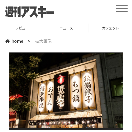
toggle
naviga
レビュー
ニュース
ガジェット
home
>
拡大画像